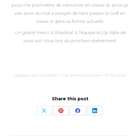
pour me permettre de retourner en classe B, sinon je
vais avoir du mal à essayer de faire passer la Golf en
classe A dans sa forme actuelle.
Un grand merci à Shield et à l’équipe et j’ai hâte de
vous voir tous lors du prochain événement.
Category:
Non classifié(e)
Par
Shield Chemicals
17 mai 2024
Share this post
Share
Share
Share
Share
on
on
on
on
X
Pinterest
Facebook
LinkedIn