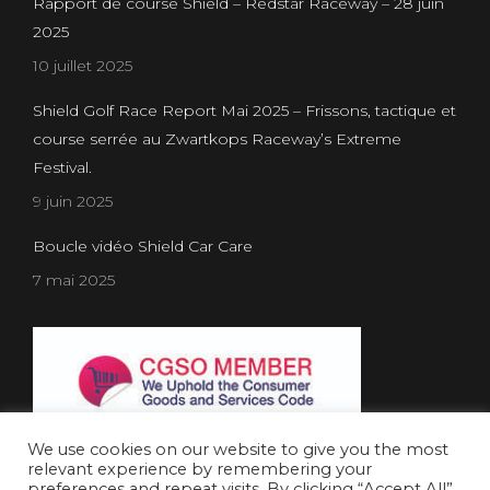
Rapport de course Shield – Redstar Raceway – 28 juin
2025
10 juillet 2025
Shield Golf Race Report Mai 2025 – Frissons, tactique et
course serrée au Zwartkops Raceway’s Extreme
Festival.
9 juin 2025
Boucle vidéo Shield Car Care
7 mai 2025
We use cookies on our website to give you the most
relevant experience by remembering your
preferences and repeat visits. By clicking “Accept All”,