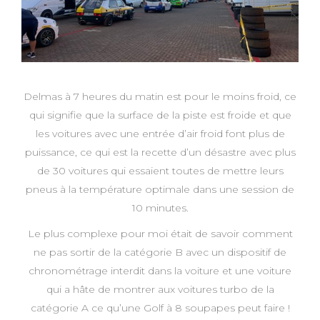
Delmas à 7 heures du matin est pour le moins froid, ce
qui signifie que la surface de la piste est froide et que
les voitures avec une entrée d’air froid font plus de
puissance, ce qui est la recette d’un désastre avec plus
de 30 voitures qui essaient toutes de mettre leurs
pneus à la température optimale dans une session de
10 minutes.
Le plus complexe pour moi était de savoir comment
ne pas sortir de la catégorie B avec un dispositif de
chronométrage interdit dans la voiture et une voiture
qui a hâte de montrer aux voitures turbo de la
catégorie A ce qu’une Golf à 8 soupapes peut faire !