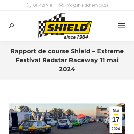
011 421 7111
info@shieldchem.co.za
Search:
Rapport de course Shield – Extreme
Festival Redstar Raceway 11 mai
2024
Vous êtes ici :
Mai
17
2024