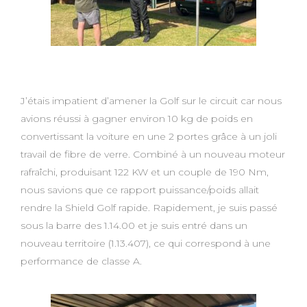
J’étais impatient d’amener la Golf sur le circuit car nous
avions réussi à gagner environ 10 kg de poids en
convertissant la voiture en une 2 portes grâce à un joli
travail de fibre de verre. Combiné à un nouveau moteur
rafraîchi, produisant 122 KW et un couple de 190 Nm,
nous savions que ce rapport puissance/poids allait
rendre la Shield Golf rapide. Rapidement, je suis passé
sous la barre des 1.14.00 et je suis entré dans un
nouveau territoire (1.13.407), ce qui correspond à une
performance de classe A.