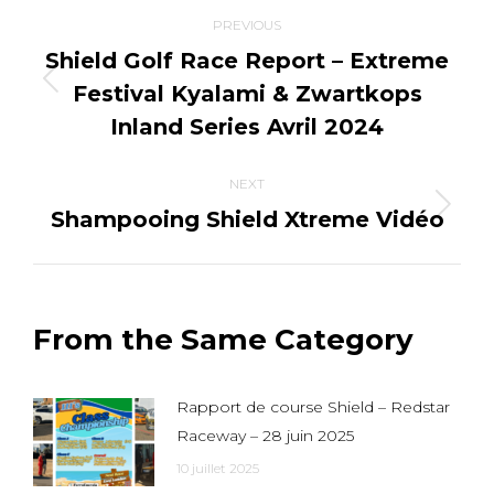
Post
PREVIOUS
navigation
Shield Golf Race Report – Extreme
Festival Kyalami & Zwartkops
Previous
post:
Inland Series Avril 2024
NEXT
Shampooing Shield Xtreme Vidéo
Next
post:
From the Same Category
Rapport de course Shield – Redstar
Raceway – 28 juin 2025
10 juillet 2025