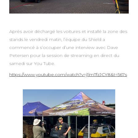
Après avoir déchargé les voitures et installé la zone des
stands le vendredi matin, l’équipe du Shield a
commencé à s’occuper d’une interview avec Dave
Petersen pour la session de streaming en direct du
samedi sur You Tube.
https://www.youtube.com/watch?v=j1lmTfzJCY8&t=567s