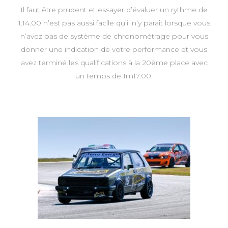
Il faut être prudent et essayer d’évaluer un rythme de
1.14.00 n’est pas aussi facile qu’il n’y paraît lorsque vous
n’avez pas de système de chronométrage pour vous
donner une indication de votre performance et vous
avez terminé les qualifications à la 20ème place avec
un temps de 1m17.00.