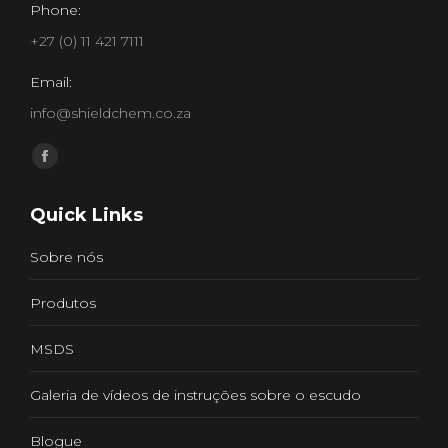
Phone:
+27 (0) 11 421 7111
Email:
info@shieldchem.co.za
Find us on:
Facebook
page
Quick Links
opens
in
Sobre nós
new
window
Produtos
MSDS
Galeria de vídeos de instruções sobre o escudo
Blogue