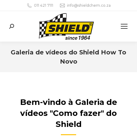
011 421 7111
info@shieldchem.co.za
Search:
Galeria de vídeos do Shield How To
Novo
You are here:
Bem-vindo à Galeria de
vídeos "Como fazer" do
Shield