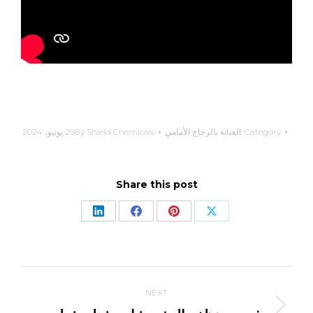
Category:
العناية بالزجاج الأمامي
Shield Chemicals
By
25 يونيو، 2024
Share this post
Share
Share
Share
Share
on
on
on
on
LinkedIn
Facebook
Pinterest
X
Post
NEXT
navigation
Next