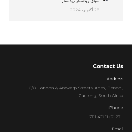
سباق ريدستار ريدستار
28 أكتوبر، 2024
Contact Us
Address:
C/O London & Antwerp Streets, Apex, Benoni,
Gauteng, South Africa
Phone:
+27 (0) 11 421 7111
Email: