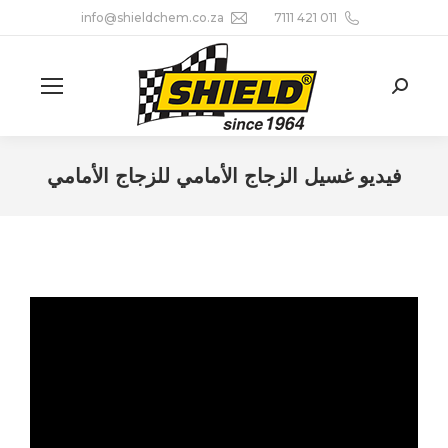
info@shieldchem.co.za
011 421 7111
Search:
فيديو غسيل الزجاج الأمامي للزجاج الأمامي
You are here: