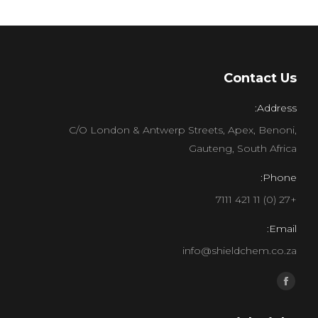
Contact Us
Address:
C/O London & Antwerp Streets, Apex, Benoni,
Gauteng, South Africa
Phone:
+27 (0) 11 421 7111
Email:
info@shieldchem.co.za
Find us on:
Facebook
page