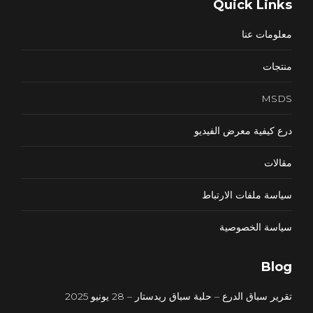
Quick Links
opens
in
معلومات عنا
new
window
منتجات
MSDS
درع كيفية معرض الفيديو
مقالات
سياسة ملفات الارتباط
سياسة الخصوصية
Blog
تقرير سباق الدرع – حلبة سباق ريدستار – 28 يونيو 2025