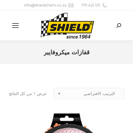
info@shieldchem.co.za
011 421 7111
Search:
قفازات ميكروفايبر
You are here:
عرض ⁦7⁩ من كل النتائج